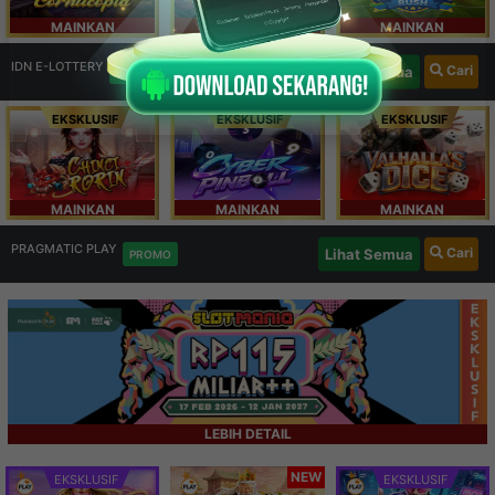
MAINKAN
MAINKAN
MAINKAN
IDN E-LOTTERY
Cari
Lihat Semua
PROMO
EKSKLUSIF
EKSKLUSIF
EKSKLUSIF
MAINKAN
MAINKAN
MAINKAN
PRAGMATIC PLAY
Cari
Lihat Semua
PROMO
LEBIH DETAIL
NEW
EKSKLUSIF
EKSKLUSIF