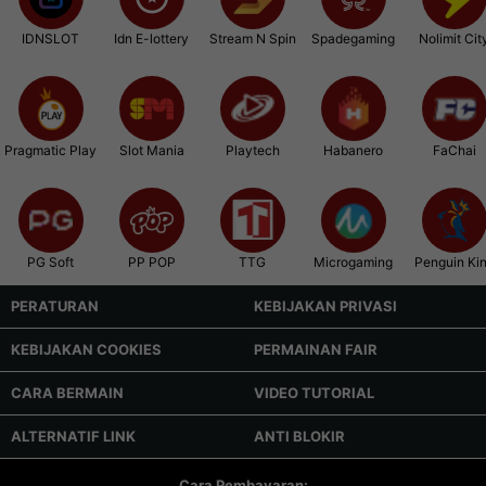
IDNSLOT
Idn E-lottery
Stream N Spin
Spadegaming
Nolimit Cit
Pragmatic Play
Slot Mania
Playtech
Habanero
FaChai
PG Soft
PP POP
TTG
Microgaming
Penguin Ki
PERATURAN
KEBIJAKAN PRIVASI
KEBIJAKAN COOKIES
PERMAINAN FAIR
CARA BERMAIN
VIDEO TUTORIAL
ALTERNATIF LINK
ANTI BLOKIR
Cara Pembayaran: