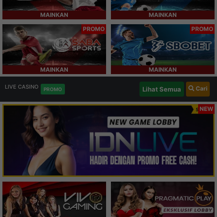
MAINKAN
MAINKAN
PROMO
PROMO
MAINKAN
MAINKAN
LIVE CASINO
Cari
Lihat Semua
PROMO
NEW