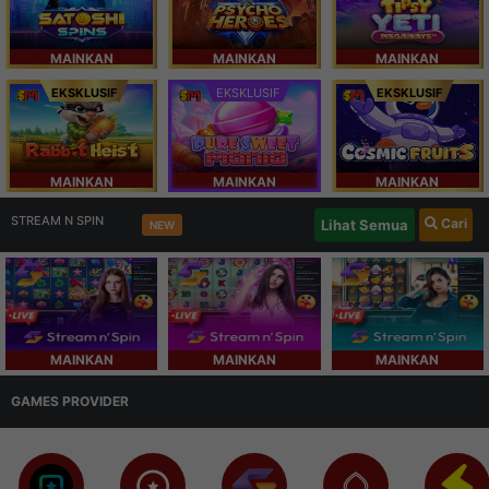
MAINKAN
MAINKAN
MAINKAN
EKSKLUSIF
EKSKLUSIF
EKSKLUSIF
MAINKAN
MAINKAN
MAINKAN
STREAM N SPIN
Cari
Lihat Semua
NEW
MAINKAN
MAINKAN
MAINKAN
GAMES PROVIDER