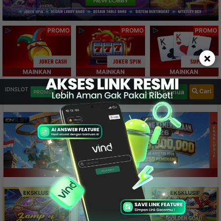
PROMO
PROMO
PROMO
×
MAINKAN
MAINKAN
MAINKAN
IDNSLOT
Cari
Lihat Semua
PROMO
LEBIH DETAIL
EKSKLUSIF
EKSKLUSIF
EKSKLUSIF