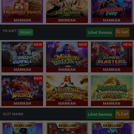
MAINKAN
MAINKAN
MAINKAN
PG SOFT
Cari
Lihat Semua
PROMO
NEW
NEW
NEW
MAINKAN
MAINKAN
MAINKAN
NEW
MAINKAN
MAINKAN
MAINKAN
Cari
Lihat Semua
SLOT MANIA
EKSKLUSIF
EKSKLUSIF
EKSKLUSIF